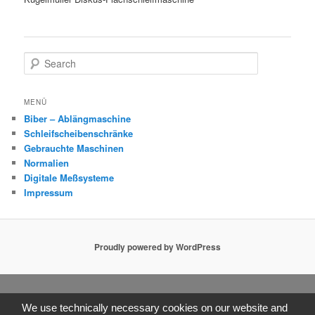
S
e
a
r
MENÜ
c
Biber – Ablängmaschine
h
Schleifscheibenschränke
Gebrauchte Maschinen
Normalien
Digitale Meßsysteme
Impressum
Proudly powered by WordPress
We use technically necessary cookies on our website and