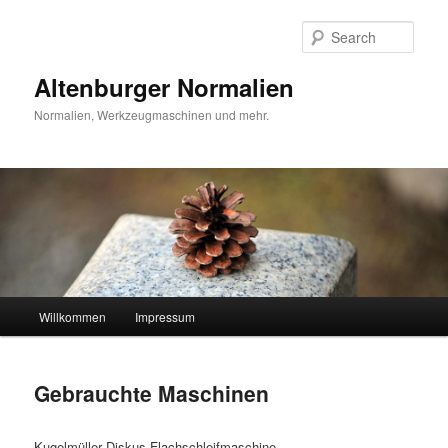
Skip
to
Sear
primary
content
Altenburger Normalien
Normalien, Werkzeugmaschinen und mehr.
Main
Willkommen
Impressum
menu
Gebrauchte Maschinen
Kugelmüller Diskus-Flachschleifmaschine